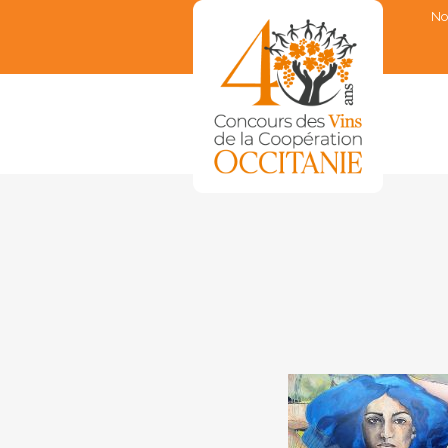
No
▼
▼
▼
▼
▼