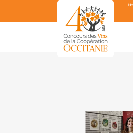
No
▼
▼
▼
▼
▼