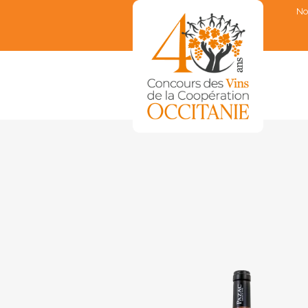
No
▼
▼
▼
▼
▼