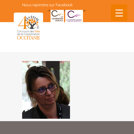
Nous rejoindre sur Facebook
▼
▼
▼
▼
▼