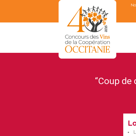
No
▼
▼
“Coup de 
▼
▼
▼
L
L