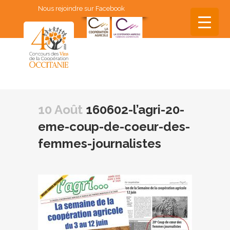
Nous rejoindre sur Facebook
▼
▼
10 Août
160602-l’agri-20-
▼
eme-coup-de-coeur-des-
▼
femmes-journalistes
▼