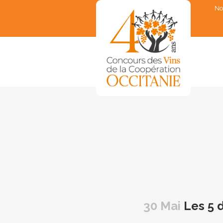
No
▼
▼
▼
▼
▼
30 Mai
Les 5 d