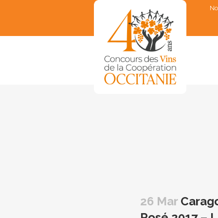
No
▼
▼
▼
▼
▼
26 Mar
Caragol
Rosé 2017 –