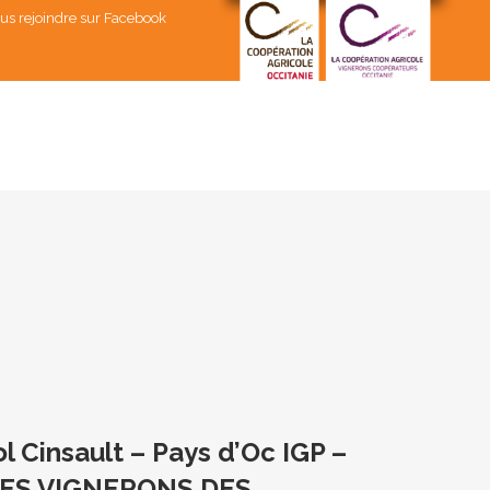
us rejoindre sur Facebook
 Cinsault – Pays d’Oc IGP –
 LES VIGNERONS DES