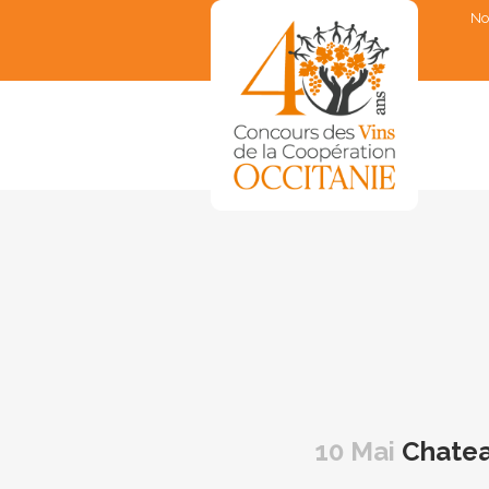
No
▼
▼
▼
▼
▼
10 Mai
Chatea