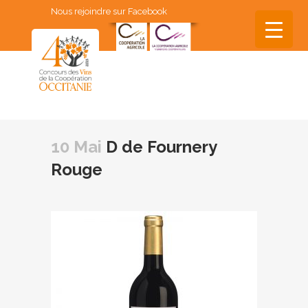
Nous rejoindre sur Facebook
▼
▼
10 Mai
D de Fournery
▼
Rouge
▼
▼