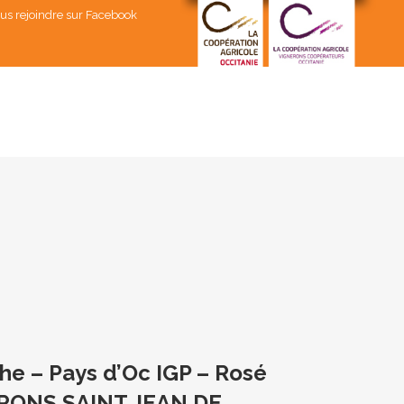
us rejoindre sur Facebook
e – Pays d’Oc IGP – Rosé
ERONS SAINT JEAN DE