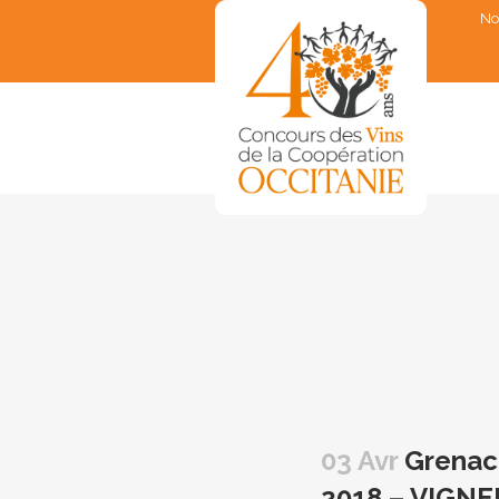
No
▼
▼
▼
▼
▼
03 Avr
Grenach
2018 – VIGN