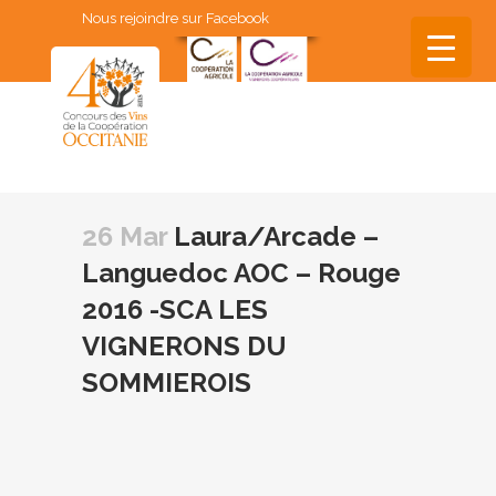
Nous rejoindre sur Facebook
▼
▼
26 Mar
Laura/Arcade –
▼
Languedoc AOC – Rouge
▼
2016 -SCA LES
▼
VIGNERONS DU
SOMMIEROIS