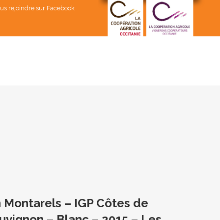
us rejoindre sur Facebook
 Montarels – IGP Côtes de
vignon – Blanc – 2015 – Les