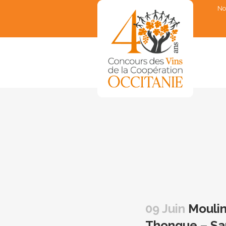
No
▼
▼
▼
▼
▼
09 Juin
Moulin
Thongue – Sau