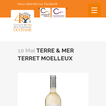
Nous rejoindre sur Facebook
▼
▼
10 Mai
TERRE & MER
▼
TERRET MOELLEUX
▼
▼