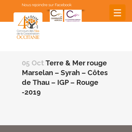
Nous rejoindre sur Facebook
▼
▼
05 Oct
Terre & Mer rouge
▼
Marselan – Syrah – Côtes
▼
de Thau – IGP – Rouge
▼
-2019