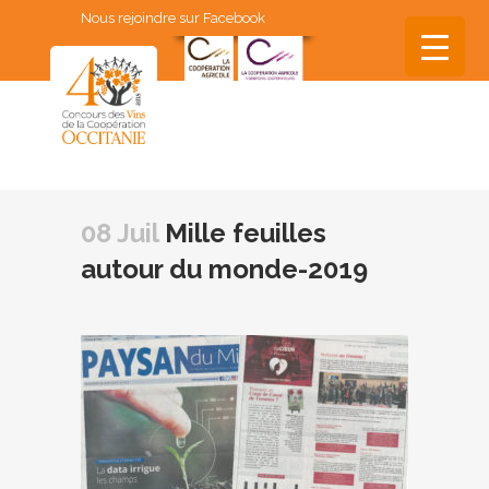
Nous rejoindre sur Facebook
▼
▼
08 Juil
Mille feuilles
▼
autour du monde-2019
▼
▼