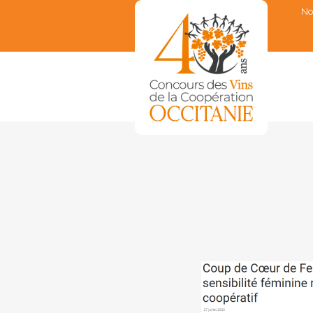
No
▼
▼
▼
▼
▼