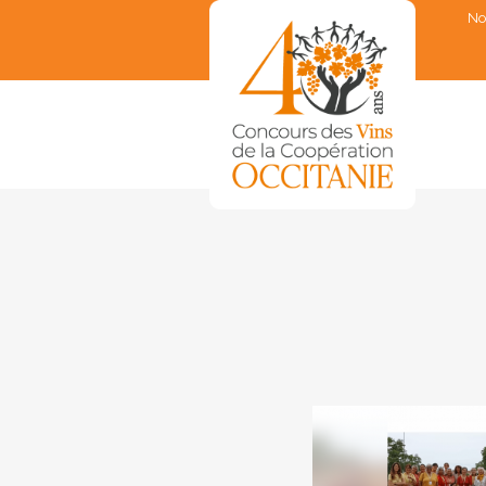
No
▼
▼
▼
▼
▼