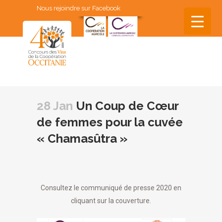
Nous rejoindre sur Facebook
▼
▼
28 Jan
Un Coup de Cœur
▼
de femmes pour la cuvée
▼
« Chamasûtra »
▼
Consultez le communiqué de presse 2020 en
cliquant sur la couverture.